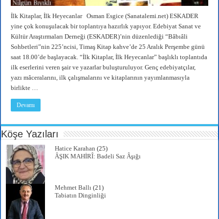
İlk Kitaplar, İlk Heyecanlar Osman Esgice (Sanatalemi.net) ESKADER
yine çok konuşulacak bir toplantıya hazırlık yapıyor. Edebiyat Sanat ve
Kültür Araştırmaları Derneği (ESKADER)’nin düzenlediği “Bâbıâli
Sohbetleri”nin 225’ncisi, Timaş Kitap kahve’de 25 Aralık Perşembe günü
saat 18.00’de başlayacak. “İlk Kitaplar, İlk Heyecanlar” başlıklı toplantıda
ilk eserlerini veren şair ve yazarlar buluşturuluyor. Genç edebiyatçılar,
yazı mâceralarını, ilk çalışmalarını ve kitaplarının yayımlanmasıyla
birlikte …
Devamı
Köşe Yazıları
Hatice Karahan
(25)
ÂŞIK MAHİRÎ: Badeli Saz Âşığı
Mehmet Ballı
(21)
Tabiatın Dinginliği