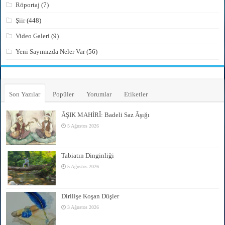
Röportaj
(7)
Şiir
(448)
Video Galeri
(9)
Yeni Sayımızda Neler Var
(56)
Son Yazılar
Popüler
Yorumlar
Etiketler
ÂŞIK MAHİRÎ: Badeli Saz Âşığı
5 Ağustos 2026
Tabiatın Dinginliği
5 Ağustos 2026
Dirilişe Koşan Düşler
3 Ağustos 2026