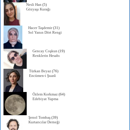
Nesli Han
(5)
Gözyaşı Kurağı
Hacer Taşdemir
(31)
Sol Yanın Dört Rengi
Gencay Coşkun
(19)
Renklerin Hesabı
Türkan Beyaz
(76)
Encümen-i Şuarâ
Özlem Korkmaz
(64)
Edebiyat Yapma
Şenol Tombaş
(39)
Kurtarıcılar Derneği