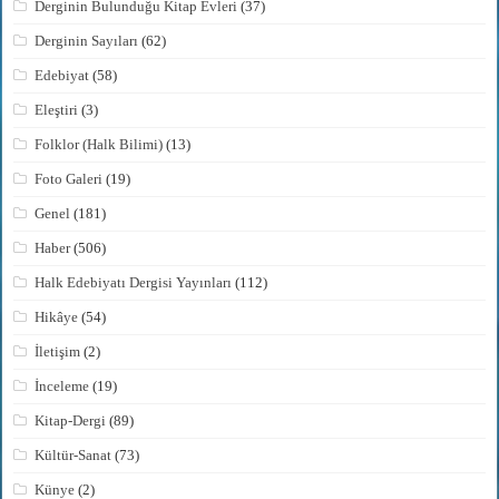
Derginin Bulunduğu Kitap Evleri
(37)
Derginin Sayıları
(62)
Edebiyat
(58)
Eleştiri
(3)
Folklor (Halk Bilimi)
(13)
Foto Galeri
(19)
Genel
(181)
Haber
(506)
Halk Edebiyatı Dergisi Yayınları
(112)
Hikâye
(54)
İletişim
(2)
İnceleme
(19)
Kitap-Dergi
(89)
Kültür-Sanat
(73)
Künye
(2)