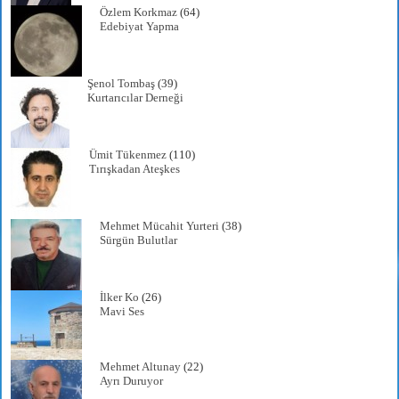
Özlem Korkmaz
(64)
Edebiyat Yapma
Şenol Tombaş
(39)
Kurtarıcılar Derneği
Ümit Tükenmez
(110)
Tırışkadan Ateşkes
Mehmet Mücahit Yurteri
(38)
Sürgün Bulutlar
İlker Ko
(26)
Mavi Ses
Mehmet Altunay
(22)
Ayrı Duruyor