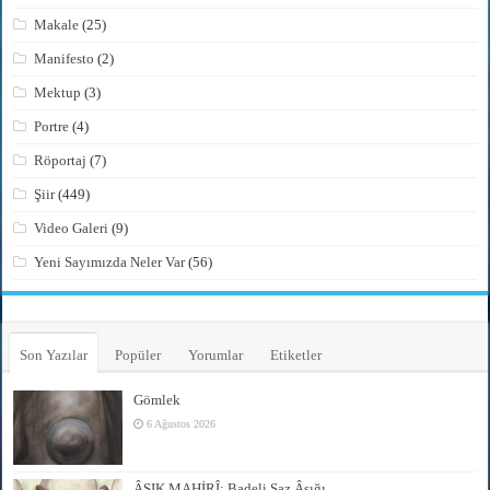
Makale
(25)
Manifesto
(2)
Mektup
(3)
Portre
(4)
Röportaj
(7)
Şiir
(449)
Video Galeri
(9)
Yeni Sayımızda Neler Var
(56)
Son Yazılar
Popüler
Yorumlar
Etiketler
Gömlek
6 Ağustos 2026
ÂŞIK MAHİRÎ: Badeli Saz Âşığı