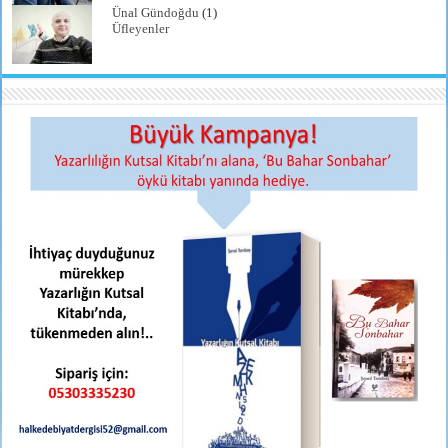
Ünal Gündoğdu
(1)
Üfleyenler