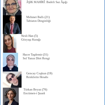
ÂŞIK MAHİRÎ: Badeli Saz Âşığı
Mehmet Ballı
(21)
Tabiatın Dinginliği
Nesli Han
(5)
Gözyaşı Kurağı
Hacer Taşdemir
(31)
Sol Yanın Dört Rengi
Gencay Coşkun
(19)
Renklerin Hesabı
Türkan Beyaz
(76)
Encümen-i Şuarâ