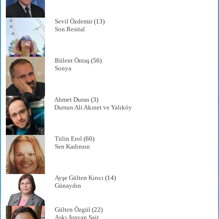
Sevil Özdemir
(13)
Son Resital
Bülent Öntaş
(56)
Sonya
Ahmet Duran
(3)
Dursun Ali Akınet ve Yalıköy
Tülin Erol
(60)
Sen Kadınsın
Ayşe Gülten Kırıcı
(14)
Günaydın
Gülten Özgül
(22)
Aşkı Arayan Şair