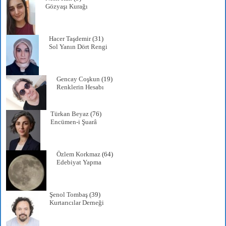
Gözyaşı Kurağı
Hacer Taşdemir
(31)
Sol Yanın Dört Rengi
Gencay Coşkun
(19)
Renklerin Hesabı
Türkan Beyaz
(76)
Encümen-i Şuarâ
Özlem Korkmaz
(64)
Edebiyat Yapma
Şenol Tombaş
(39)
Kurtarıcılar Derneği