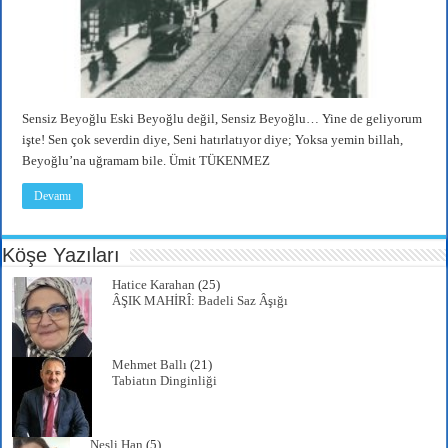
Sensiz Beyoğlu Eski Beyoğlu değil, Sensiz Beyoğlu… Yine de geliyorum
işte! Sen çok severdin diye, Seni hatırlatıyor diye; Yoksa yemin billah,
Beyoğlu’na uğramam bile. Ümit TÜKENMEZ
Devamı
Köşe Yazıları
Hatice Karahan
(25)
ÂŞIK MAHİRÎ: Badeli Saz Âşığı
Mehmet Ballı
(21)
Tabiatın Dinginliği
Nesli Han
(5)