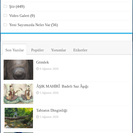
Şiir
(449)
Video Galeri
(9)
Yeni Sayımızda Neler Var
(56)
Son Yazılar
Popüler
Yorumlar
Etiketler
Gömlek
6 Ağustos 2026
ÂŞIK MAHİRÎ: Badeli Saz Âşığı
5 Ağustos 2026
Tabiatın Dinginliği
5 Ağustos 2026