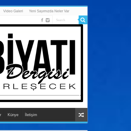
Video Galeri
Yeni Sayımızda Neler Var
r
Künye
İletişim