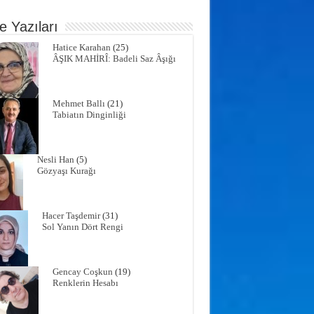
e Yazıları
Hatice Karahan
(25)
ÂŞIK MAHİRÎ: Badeli Saz Âşığı
Mehmet Ballı
(21)
Tabiatın Dinginliği
Nesli Han
(5)
Gözyaşı Kurağı
Hacer Taşdemir
(31)
Sol Yanın Dört Rengi
Gencay Coşkun
(19)
Renklerin Hesabı