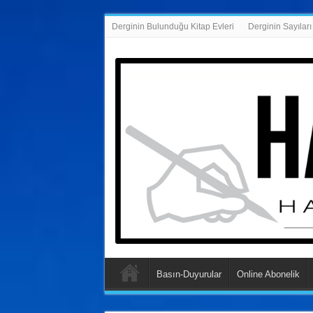
Derginin Bulunduğu Kitap Evleri
Derginin Sayıları
Basın-Duyurular
Online Abonelik