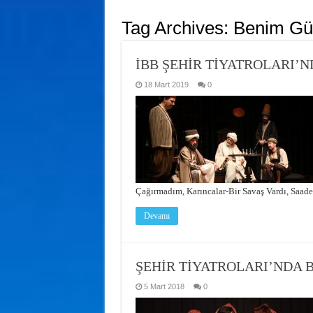
Tag Archives:
Benim Gü
İBB ŞEHİR TİYATROLARI’ND
18 Mart 2019
0
Çağırmadım, Karıncalar-Bir Savaş Vardı, Saad
Devamı
ŞEHİR TİYATROLARI’NDA BU
5 Mart 2018
0