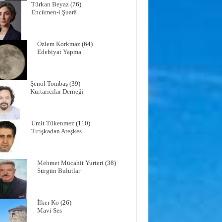
Türkan Beyaz
(76)
Encümen-i Şuarâ
Özlem Korkmaz
(64)
Edebiyat Yapma
Şenol Tombaş
(39)
Kurtarıcılar Derneği
Ümit Tükenmez
(110)
Tırışkadan Ateşkes
Mehmet Mücahit Yurteri
(38)
Sürgün Bulutlar
İlker Ko
(26)
Mavi Ses