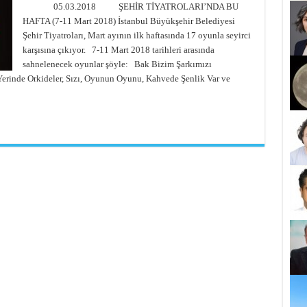
05.03.2018 ŞEHİR TİYATROLARI’NDA BU
HAFTA (7-11 Mart 2018) İstanbul Büyükşehir Belediyesi
Şehir Tiyatroları, Mart ayının ilk haftasında 17 oyunla seyirci
karşısına çıkıyor. 7-11 Mart 2018 tarihleri arasında
sahnelenecek oyunlar şöyle: Bak Bizim Şarkımızı
 Yerinde Orkideler, Sızı, Oyunun Oyunu, Kahvede Şenlik Var ve