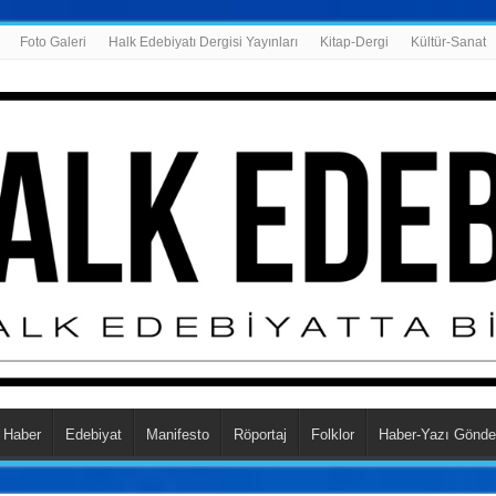
Foto Galeri
Halk Edebiyatı Dergisi Yayınları
Kitap-Dergi
Kültür-Sanat
Haber
Edebiyat
Manifesto
Röportaj
Folklor
Haber-Yazı Gönde