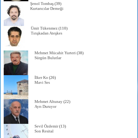
Şenol Tombaş
(39)
Kurtarıcılar Derneği
Ümit Tükenmez
(110)
Tırışkadan Ateşkes
Mehmet Mücahit Yurteri
(38)
Sürgün Bulutlar
İlker Ko
(26)
Mavi Ses
Mehmet Altunay
(22)
Ayrı Duruyor
Sevil Özdemir
(13)
Son Resital