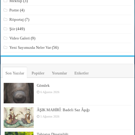
Mektup
(3)
Portre
(4)
Röportaj
(7)
Şiir
(449)
Video Galeri
(9)
Yeni Sayımızda Neler Var
(56)
Son Yazılar
Popüler
Yorumlar
Etiketler
Gömlek
6 Ağustos 2026
ÂŞIK MAHİRÎ: Badeli Saz Âşığı
5 Ağustos 2026
Tabiatın Dinginliği