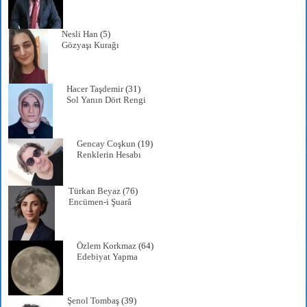
Nesli Han
(5)
Gözyaşı Kurağı
Hacer Taşdemir
(31)
Sol Yanın Dört Rengi
Gencay Coşkun
(19)
Renklerin Hesabı
Türkan Beyaz
(76)
Encümen-i Şuarâ
Özlem Korkmaz
(64)
Edebiyat Yapma
Şenol Tombaş
(39)