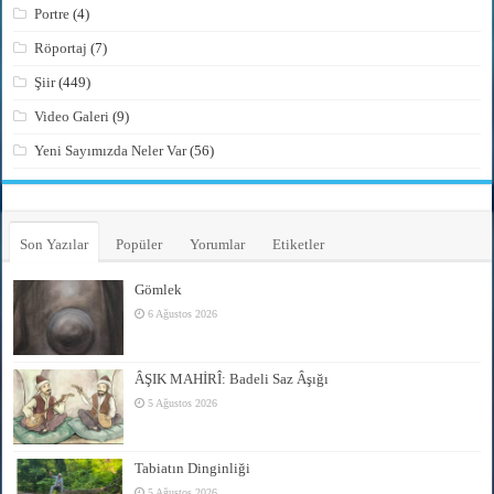
Portre
(4)
Röportaj
(7)
Şiir
(449)
Video Galeri
(9)
Yeni Sayımızda Neler Var
(56)
Son Yazılar
Popüler
Yorumlar
Etiketler
Gömlek
6 Ağustos 2026
ÂŞIK MAHİRÎ: Badeli Saz Âşığı
5 Ağustos 2026
Tabiatın Dinginliği
5 Ağustos 2026