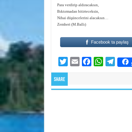
Para verdirip aldıracaksın,
Bıktırmadan bitirteceksin,
Nihai düşüncelerini alacaksın…
Zemheri (M.Ballı)
Facebook ta paylaş
T
E
Fa
W
Te
wi
m
ce
ha
le
tte
ail
bo
ts
gr
Share
r
ok
A
a
pp
m