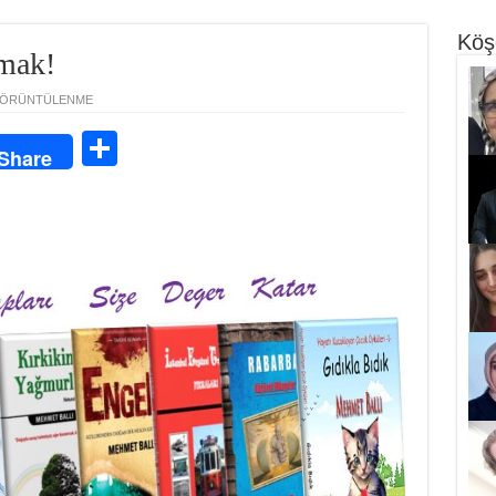
Köş
zmak!
GÖRÜNTÜLENME
S
Share
ha
re