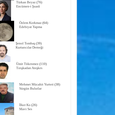
Türkan Beyaz
(76)
Encümen-i Şuarâ
Özlem Korkmaz
(64)
Edebiyat Yapma
Şenol Tombaş
(39)
Kurtarıcılar Derneği
Ümit Tükenmez
(110)
Tırışkadan Ateşkes
Mehmet Mücahit Yurteri
(38)
Sürgün Bulutlar
İlker Ko
(26)
Mavi Ses