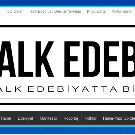
Foto Galeri
Halk Edebiyatı Dergisi Yayınları
Kitap-Dergi
Kültür-Sanat
Haber
Edebiyat
Manifesto
Röportaj
Folklor
Haber-Yazı Gönde