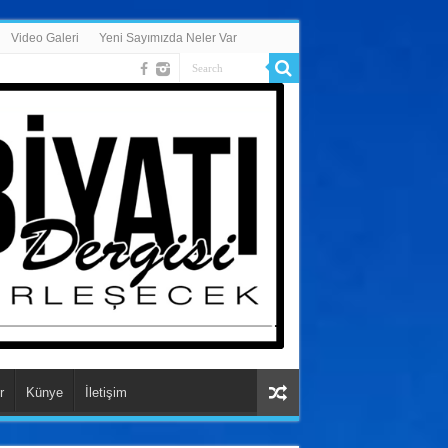
Video Galeri
Yeni Sayımızda Neler Var
r
Künye
İletişim