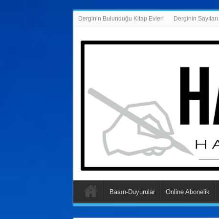
Derginin Bulunduğu Kitap Evleri
Derginin Sayıları
Basın-Duyurular
Online Abonelik