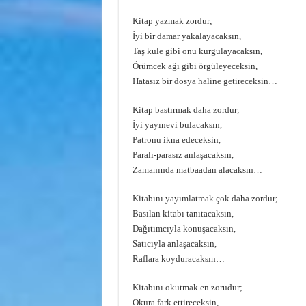
Kitap yazmak zordur;
İyi bir damar yakalayacaksın,
Taş kule gibi onu kurgulayacaksın,
Örümcek ağı gibi örgüleyeceksin,
Hatasız bir dosya haline getireceksin…
Kitap bastırmak daha zordur;
İyi yayınevi bulacaksın,
Patronu ikna edeceksin,
Paralı-parasız anlaşacaksın,
Zamanında matbaadan alacaksın…
Kitabını yayımlatmak çok daha zordur;
Basılan kitabı tanıtacaksın,
Dağıtımcıyla konuşacaksın,
Satıcıyla anlaşacaksın,
Raflara koyduracaksın…
Kitabını okutmak en zorudur;
Okura fark ettireceksin,