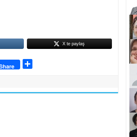
X te paylaş
S
Share
ha
re