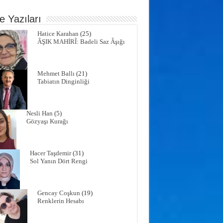
e Yazıları
Hatice Karahan
(25)
ÂŞIK MAHİRÎ: Badeli Saz Âşığı
Mehmet Ballı
(21)
Tabiatın Dinginliği
Nesli Han
(5)
Gözyaşı Kurağı
Hacer Taşdemir
(31)
Sol Yanın Dört Rengi
Gencay Coşkun
(19)
Renklerin Hesabı