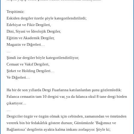
Tespitimiz:
Eskiden dergiler özetle şöyle kategorilendirilirdi;
Edebiyat ve Fikir Dergileri,
Dini, Siyasi ve İdeolojik Dergiler,
Eğitim ve Akademik Dergiler,
Magazin ve Diğerleri…
…
Şimdi ise dergiler böyle kategorilendiriliyor;
Cemaat ve Vakıf Dergileri,
Şirket ve Holding Dergileri…
Ve Diğerleri…
Ha bir de son yıllarda Dergi Fuarlarına katılanlardan şunu gözlemledik:
Falanca cemaatin tam 10 dergisi var, ya da falanca okul 8 tane dergi birden
çıkartıyor…
…
Dergiciler özgür ve özgün olmak için cebinden, zamanından ve ömründen
vererek bin bir fedakârlık göstere dursun; Günümüzde ‘Bağımsız ve
Bağlantısız’ dergilerin ayakta kalma imkanı zorlaşıyor. Şöyle ki;