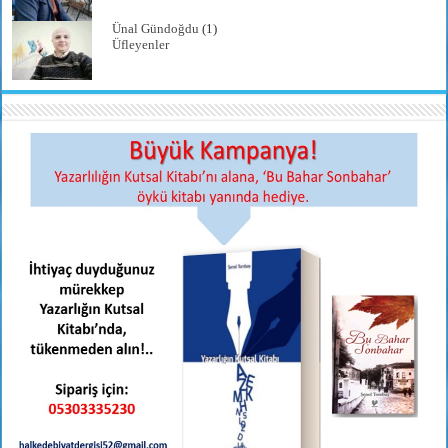
Ünal Gündoğdu
(1)
Üfleyenler