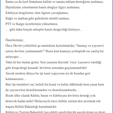
Kamu ya da özel firmaların kültür ve sanata reklam desteğinin azalması,
Dijitalizme yönelmenin basılı dergiye ilgiyi azaltması,
Edebiyat dergilerine olan ilginin yavaşlaması,
Kağıt ve matbaa gibi giderlerin sürekli artması,
PTT ve Kargo ücretlerinin yükselmesi,
… gibi daha birçok sebepler basılı dergiciliği bitiriyor…
Önerilerimiz;
Önce Devlet yetkilileri şu mantıktan kurtulmalıdır, “Sanatçı ve yayınevi
sırtını devlete yaslamamalı!” Bunu kim kamuya yerleştirdi ise yanlış bir
anlayıştır…
Tabii ki her önüne gelen ‘ben yazarım diyerek’ veya ‘yayınevi istediği
gibi kitap/dergi basarak’ devletin sırtından geçinmemelidir!
Ancak modern dünya bu işi nasıl yapıyorsa siz de bundan geri
kalamazsınız…
Batı’da örnekleri var; belirli bir kural ve kalite dâhilinde hem yazar hem
de yayınevleri desteklenmekte ve denetlenmektedir…
Bizde ülke olarak Kültür, Sanat ve Edebiyata devletin desteği yok
denecek kadar azdır! Dolayısıyla önce kültür, turizm den ayrılarak tek
başına Kültür Bakanlığı kurulmalıdır.
Kültür ve Turizm Bakanlığı’nın aldığı sınırlı/küçük sayıda kitap ve dergi