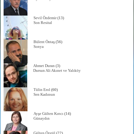
Sevil Özdemir
(13)
Son Resital
Bülent Öntaş
(56)
Sonya
Ahmet Duran
(3)
Dursun Ali Akınet ve Yalıköy
Tülin Erol
(60)
Sen Kadınsın
Ayşe Gülten Kırıcı
(14)
Günaydın
Gülten Özgül
(22)