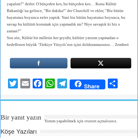
yapalım?” derler. O bütçeden kes, bu bütçeden kes… Konu Kültür
Bakanlığı’na gelince, “Bir dakika!” der Churchill ve ekler, “Biz bütün
hayatımız boyunca neler yaptık. Yani biz bütün hayatımız boyunca, bu
savaşı bu kültürü korumak için yapmadık mı? Niye savaştık ki biz o
zaman?”
Son söz; Kültür bir milletin her şeyidir, kültüre yatırım yapmadan o
hedeflenen büyük ‘Türkiye Yüzyılı’nın içini dolduramazsınız… Zemheri
T
E
Fa
W
Te
S
Share
wi
m
ce
ha
le
ha
tte
ail
bo
ts
gr
re
r
ok
A
a
Bir yanıt yazın
pp
m
Yorum yapabilmek için
oturum açmalısınız
.
Köşe Yazıları