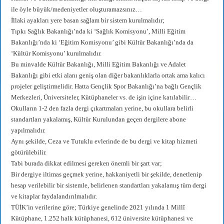
ile öyle büyük/medeniyetler oluşturamazsınız…
İllaki ayakları yere basan sağlam bir sistem kurulmalıdır;
Tıpkı Sağlık Bakanlığı’nda ki ‘Sağlık Komisyonu’, Milli Eğitim
Bakanlığı’nda ki ‘Eğitim Komisyonu’ gibi Kültür Bakanlığı’nda da
‘Kültür Komisyonu’ kurulmalıdır.
Bu minvalde Kültür Bakanlığı, Milli Eğitim Bakanlığı ve Adalet
Bakanlığı gibi etki alanı geniş olan diğer bakanlıklarla ortak ama kalıcı
projeler geliştirmelidir. Hatta Gençlik Spor Bakanlığı’na bağlı Gençlik
Merkezleri, Üniversiteler, Kütüphaneler vs. de işin içine katılabilir…
Okulların 1-2 den fazla dergi çıkartmaları yerine, bu okullara belirli
standartları yakalamış, Kültür Kurulundan geçen dergilere abone
yapılmalıdır.
Aynı şekilde, Ceza ve Tutuklu evlerinde de bu dergi ve kitap hizmeti
götürülebilir.
Tabi burada dikkat edilmesi gereken önemli bir şart var;
Bir dergiye iltimas geçmek yerine, hakkaniyetli bir şekilde, denetlenip
hesap verilebilir bir sistemle, belirlenen standartları yakalamış tüm dergi
ve kitaplar faydalandırılmalıdır.
TÜİK’in verilerine göre; Türkiye genelinde 2021 yılında 1 Millî
Kütüphane, 1.252 halk kütüphanesi, 612 üniversite kütüphanesi ve