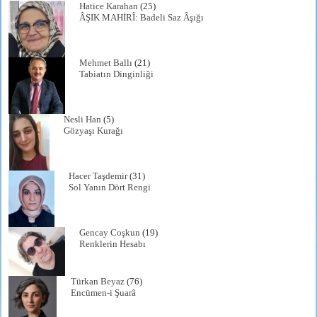
Hatice Karahan
(25)
ÂŞIK MAHİRÎ: Badeli Saz Âşığı
Mehmet Ballı
(21)
Tabiatın Dinginliği
Nesli Han
(5)
Gözyaşı Kurağı
Hacer Taşdemir
(31)
Sol Yanın Dört Rengi
Gencay Coşkun
(19)
Renklerin Hesabı
Türkan Beyaz
(76)
Encümen-i Şuarâ