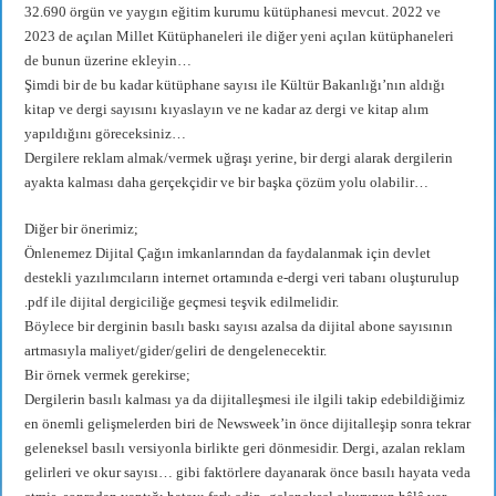
32.690 örgün ve yaygın eğitim kurumu kütüphanesi mevcut. 2022 ve
2023 de açılan Millet Kütüphaneleri ile diğer yeni açılan kütüphaneleri
de bunun üzerine ekleyin…
Şimdi bir de bu kadar kütüphane sayısı ile Kültür Bakanlığı’nın aldığı
kitap ve dergi sayısını kıyaslayın ve ne kadar az dergi ve kitap alım
yapıldığını göreceksiniz…
Dergilere reklam almak/vermek uğraşı yerine, bir dergi alarak dergilerin
ayakta kalması daha gerçekçidir ve bir başka çözüm yolu olabilir…
Diğer bir önerimiz;
Önlenemez Dijital Çağın imkanlarından da faydalanmak için devlet
destekli yazılımcıların internet ortamında e-dergi veri tabanı oluşturulup
.pdf ile dijital dergiciliğe geçmesi teşvik edilmelidir.
Böylece bir derginin basılı baskı sayısı azalsa da dijital abone sayısının
artmasıyla maliyet/gider/geliri de dengelenecektir.
Bir örnek vermek gerekirse;
Dergilerin basılı kalması ya da dijitalleşmesi ile ilgili takip edebildiğimiz
en önemli gelişmelerden biri de Newsweek’in önce dijitalleşip sonra tekrar
geleneksel basılı versiyonla birlikte geri dönmesidir. Dergi, azalan reklam
gelirleri ve okur sayısı… gibi faktörlere dayanarak önce basılı hayata veda