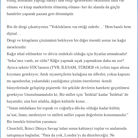
etmiş, sonradan yaptığı hatayı fark edip -geleneksel okurunun hâlâ var
olması ve kitap marketlerin ölmemiş olması- her iki alanda da güçlü
hamleler yaparak pazara geri dönmüştür.
Biz de dergi çıkartıyoruz “Yoklukların var ettiği zaferle…’ Hem basılı hem
dijital…
Dergi ve kitapların çözümünü bekleyen bir diğer önemli sorun ise kağıt
meselesidir:
Kağıt ithal edilmekte ve döviz endeksli olduğu için fiyatlar artmaktadır!
‘Seka’mız vardı, ne oldu? Kâğıt yapmak uçak yapmaktan daha mı zor?
Ayrıca sektör STK’larının (TYB, İLESAM, TÜRDEB vb.) elini taşın altına
koyması gerekiyor; Artık siyasetçilerin kulağına mı üflerler, yoksa kapsını
mı aşındırırlar, yukarıdaki yazdığımız çözüm önerilerini -kendi
bünyelerinde geliştirip pişirerek- bir şekilde devletin harekete geçirilmesi
gerekiyor. Unutulmamalıdır ki; Bir millet için ‘İstiklal’ kadar ‘İstikbal’ de
hayatidir; zira biri silahla, diğeri kültürle korur…
“Vatan müdafaası bir toprak ve coğrafya dâvâsı olduğu kadar kültür,
sa’nat, îman, medeniyet ve milleti millet yapan değerlerin korunmasıdır.”
Bir örnekle bitirelim yazımızı:
Churchill, İkinci Dünya Savaşı’ndan sonra kabineyi toplar ve aralarında
tartışmaya başlarlar; “Para da yok, Londra’yı da düzelteceğiz. Ne