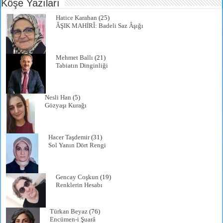
Köşe Yazıları
Hatice Karahan
(25)
ÂŞIK MAHİRÎ: Badeli Saz Âşığı
Mehmet Ballı
(21)
Tabiatın Dinginliği
Nesli Han
(5)
Gözyaşı Kurağı
Hacer Taşdemir
(31)
Sol Yanın Dört Rengi
Gencay Coşkun
(19)
Renklerin Hesabı
Türkan Beyaz
(76)
Encümen-i Şuarâ