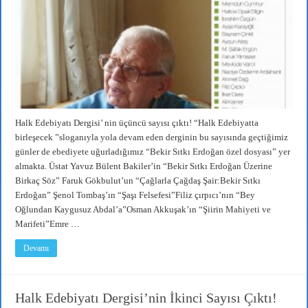
Halk Edebiyatı Dergisi’ nin üçüncü sayısı çıktı! “Halk Edebiyatta
birleşecek ”sloganıyla yola devam eden derginin bu sayısında geçtiğimiz
günler de ebediyete uğurladığımız “Bekir Sıtkı Erdoğan özel dosyası” yer
almakta. Üstat Yavuz Bülent Bakiler’in “Bekir Sıtkı Erdoğan Üzerine
Birkaç Söz” Faruk Gökbulut’un “Çağlarla Çağdaş Şair:Bekir Sıtkı
Erdoğan” Şenol Tombaş’ın “Şaşı Felsefesi”Filiz çırpıcı’nın “Bey
Oğlundan Kaygusuz Abdal’a”Osman Akkuşak’ın “Şiirin Mahiyeti ve
Marifeti”Emre …
Devamı
Halk Edebiyatı Dergisi’nin İkinci Sayısı Çıktı!