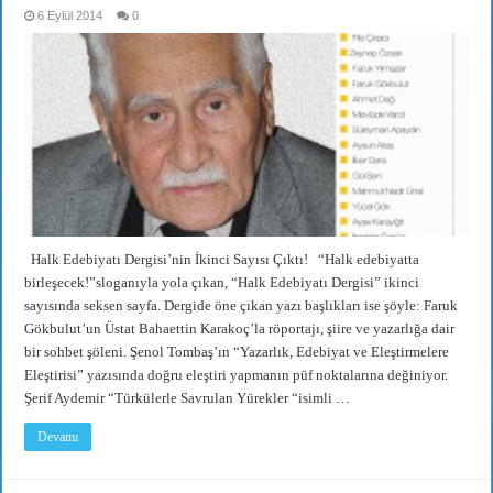
6 Eylül 2014
0
Halk Edebiyatı Dergisi’nin İkinci Sayısı Çıktı! “Halk edebiyatta
birleşecek!”sloganıyla yola çıkan, “Halk Edebiyatı Dergisi” ikinci
sayısında seksen sayfa. Dergide öne çıkan yazı başlıkları ise şöyle: Faruk
Gökbulut’un Üstat Bahaettin Karakoç’la röportajı, şiire ve yazarlığa dair
bir sohbet şöleni. Şenol Tombaş’ın “Yazarlık, Edebiyat ve Eleştirmelere
Eleştirisi” yazısında doğru eleştiri yapmanın püf noktalarına değiniyor.
Şerif Aydemir “Türkülerle Savrulan Yürekler “isimli …
Devamı