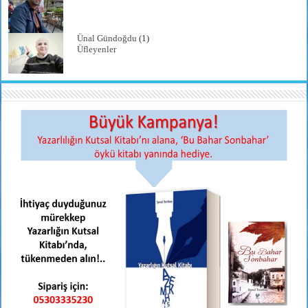
Ünal Gündoğdu
(1)
Üfleyenler