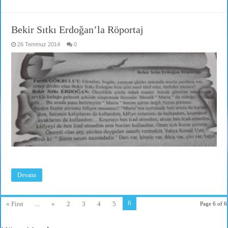
Bekir Sıtkı Erdoğan’la Röportaj
26 Temmuz 2014
0
Devamı
6
« First
...
«
2
3
4
5
Page 6 of 6