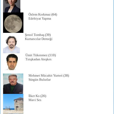
Özlem Korkmaz
(64)
Edebiyat Yapma
Şenol Tombaş
(39)
Kurtarıcılar Derneği
Ümit Tükenmez
(110)
Tırışkadan Ateşkes
Mehmet Mücahit Yurteri
(38)
Sürgün Bulutlar
İlker Ko
(26)
Mavi Ses