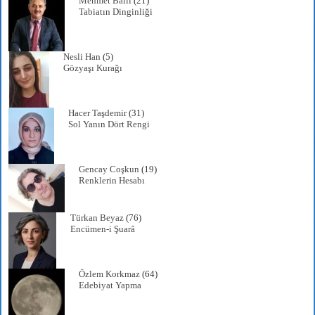
Mehmet Ballı
(21)
Tabiatın Dinginliği
Nesli Han
(5)
Gözyaşı Kurağı
Hacer Taşdemir
(31)
Sol Yanın Dört Rengi
Gencay Coşkun
(19)
Renklerin Hesabı
Türkan Beyaz
(76)
Encümen-i Şuarâ
Özlem Korkmaz
(64)
Edebiyat Yapma