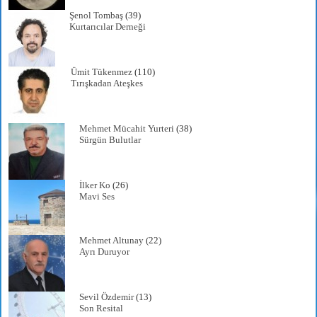
Şenol Tombaş
(39)
Kurtarıcılar Derneği
Ümit Tükenmez
(110)
Tırışkadan Ateşkes
Mehmet Mücahit Yurteri
(38)
Sürgün Bulutlar
İlker Ko
(26)
Mavi Ses
Mehmet Altunay
(22)
Ayrı Duruyor
Sevil Özdemir
(13)
Son Resital