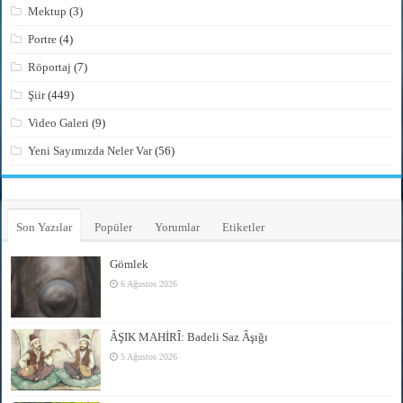
Mektup
(3)
Portre
(4)
Röportaj
(7)
Şiir
(449)
Video Galeri
(9)
Yeni Sayımızda Neler Var
(56)
Son Yazılar
Popüler
Yorumlar
Etiketler
Gömlek
6 Ağustos 2026
ÂŞIK MAHİRÎ: Badeli Saz Âşığı
5 Ağustos 2026