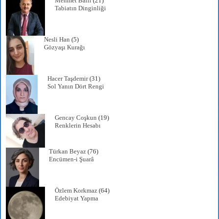
Mehmet Ballı
(21)
Tabiatın Dinginliği
Nesli Han
(5)
Gözyaşı Kurağı
Hacer Taşdemir
(31)
Sol Yanın Dört Rengi
Gencay Coşkun
(19)
Renklerin Hesabı
Türkan Beyaz
(76)
Encümen-i Şuarâ
Özlem Korkmaz
(64)
Edebiyat Yapma