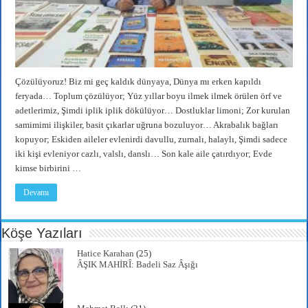
Çözülüyoruz! Biz mi geç kaldık dünyaya, Dünya mı erken kapıldı
feryada… Toplum çözülüyor; Yüz yıllar boyu ilmek ilmek örülen örf ve
adetlerimiz, Şimdi iplik iplik dökülüyor… Dostluklar limoni; Zor kurulan
samimimi ilişkiler, basit çıkarlar uğruna bozuluyor… Akrabalık bağları
kopuyor; Eskiden aileler evlenirdi davullu, zurnalı, halaylı, Şimdi sadece
iki kişi evleniyor cazlı, valslı, danslı… Son kale aile çatırdıyor; Evde
kimse birbirini …
Devamı
Köşe Yazıları
Hatice Karahan
(25)
ÂŞIK MAHİRÎ: Badeli Saz Âşığı