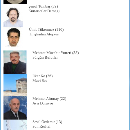
Şenol Tombaş
(39)
Kurtarıcılar Derneği
Ümit Tükenmez
(110)
Tırışkadan Ateşkes
Mehmet Mücahit Yurteri
(38)
Sürgün Bulutlar
İlker Ko
(26)
Mavi Ses
Mehmet Altunay
(22)
Ayrı Duruyor
Sevil Özdemir
(13)
Son Resital