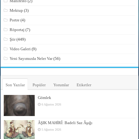
Manifesto
(2)
Mektup
(3)
Portre
(4)
Röportaj
(7)
Şiir
(449)
Video Galeri
(9)
Yeni Sayımızda Neler Var
(56)
Son Yazılar
Popüler
Yorumlar
Etiketler
Gömlek
6 Ağustos 2026
ÂŞIK MAHİRÎ: Badeli Saz Âşığı
5 Ağustos 2026