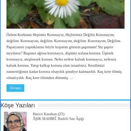
Özlem Korkmaz Hepimiz Koronayız, Hiçbirimiz Değiliz Koronayım,
değilim. Koronayım, değilim. Koronayım, değilim. Koronayım, Değilim.
Papatyanın yapraklarını böyle koparan görsem şaşırmam! Siz şaşırır
mıydınız? Başımız ağrısa koronayız, dişimiz sızlasa korona. Üşüsek
koronayız, ateşlensek korona. Nefes nefese kalsak koronayız, nefessiz
kalsak korona. Yatıp kalkıp korona olan insanlarız. Kendimizi
zannettiğimiz kadar korona olsaydık şimdiye kalmazdık. Kaç kere ölmüş
olmalıydık. Kaç kere ölümden dönmüş. …
Devamı
Köşe Yazıları
Hatice Karahan
(25)
ÂŞIK MAHİRÎ: Badeli Saz Âşığı