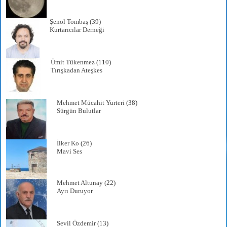
Şenol Tombaş
(39)
Kurtarıcılar Derneği
Ümit Tükenmez
(110)
Tırışkadan Ateşkes
Mehmet Mücahit Yurteri
(38)
Sürgün Bulutlar
İlker Ko
(26)
Mavi Ses
Mehmet Altunay
(22)
Ayrı Duruyor
Sevil Özdemir
(13)