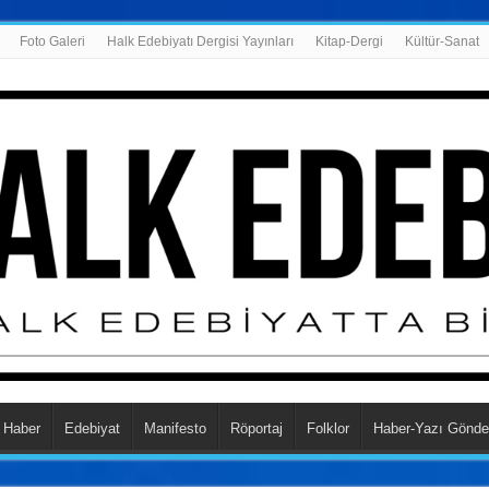
Foto Galeri
Halk Edebiyatı Dergisi Yayınları
Kitap-Dergi
Kültür-Sanat
Haber
Edebiyat
Manifesto
Röportaj
Folklor
Haber-Yazı Gönde