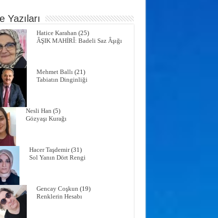
e Yazıları
Hatice Karahan
(25)
ÂŞIK MAHİRÎ: Badeli Saz Âşığı
Mehmet Ballı
(21)
Tabiatın Dinginliği
Nesli Han
(5)
Gözyaşı Kurağı
Hacer Taşdemir
(31)
Sol Yanın Dört Rengi
Gencay Coşkun
(19)
Renklerin Hesabı