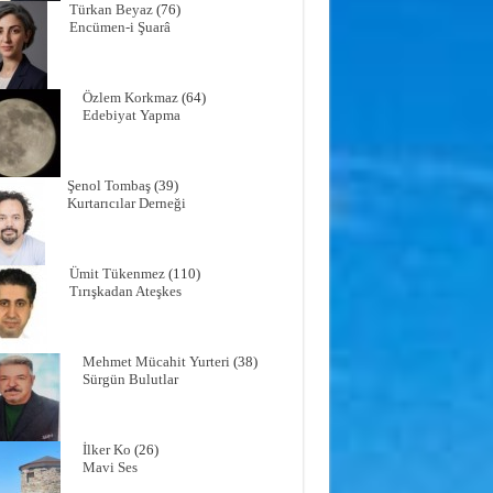
Türkan Beyaz
(76)
Encümen-i Şuarâ
Özlem Korkmaz
(64)
Edebiyat Yapma
Şenol Tombaş
(39)
Kurtarıcılar Derneği
Ümit Tükenmez
(110)
Tırışkadan Ateşkes
Mehmet Mücahit Yurteri
(38)
Sürgün Bulutlar
İlker Ko
(26)
Mavi Ses