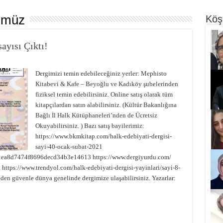
ümüz
Köş
ayısı Çıktı!
Dergimizi temin edebileceğiniz yerler: Mephisto
Kitabevi & Kafe – Beyoğlu ve Kadıköy şubelerinden
fiziksel temin edebilirsiniz. Online satış olarak tüm
kitapçılardan satın alabilirsiniz. (Kültür Bakanlığına
Bağlı İl Halk Kütüphaneleri’nden de Ücretsiz
Okuyabilirsiniz. ) Bazı satış bayilerimiz:
https://www.bkmkitap.com/halk-edebiyati-dergisi-
sayi-40-ocak-subat-2021
e1ea8d7474f8696decd34b3e14613 https://www.dergiyurdu.com/
. https://www.trendyol.com/halk-edebiyati-dergisi-yayinlari/sayi-8-
en güvenle dünya genelinde dergimize ulaşabilirsiniz. Yazarlar: