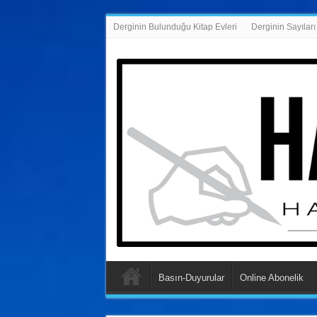
Derginin Bulunduğu Kitap Evleri
Derginin Sayıları
Basın-Duyurular
Online Abonelik