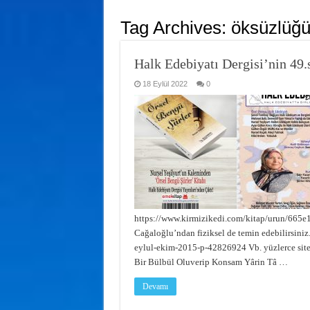
Tag Archives:
öksüzlüğ
Halk Edebiyatı Dergisi’nin 49.s
18 Eylül 2022
0
https://www.kirmizikedi.com/kitap/urun/665
Cağaloğlu’ndan fiziksel de temin edebilirsiniz
eylul-ekim-2015-p-42826924 Vb. yüzlerce sited
Bir Bülbül Oluverip Konsam Yârin Tâ …
Devamı