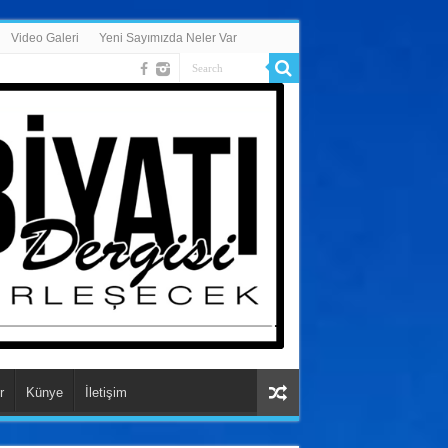
Video Galeri
Yeni Sayımızda Neler Var
r
Künye
İletişim