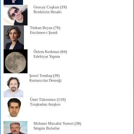
Gencay Coşkun
(19)
Renklerin Hesabı
Türkan Beyaz
(76)
Encümen-i Şuarâ
Özlem Korkmaz
(64)
Edebiyat Yapma
Şenol Tombaş
(39)
Kurtarıcılar Derneği
Ümit Tükenmez
(110)
Tırışkadan Ateşkes
Mehmet Mücahit Yurteri
(38)
Sürgün Bulutlar