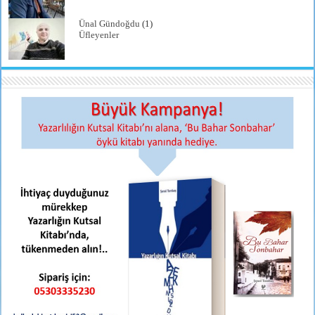
Ünal Gündoğdu
(1)
Üfleyenler