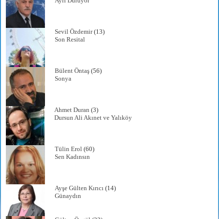
Ayrı Duruyor
Sevil Özdemir
(13)
Son Resital
Bülent Öntaş
(56)
Sonya
Ahmet Duran
(3)
Dursun Ali Akınet ve Yalıköy
Tülin Erol
(60)
Sen Kadınsın
Ayşe Gülten Kırıcı
(14)
Günaydın