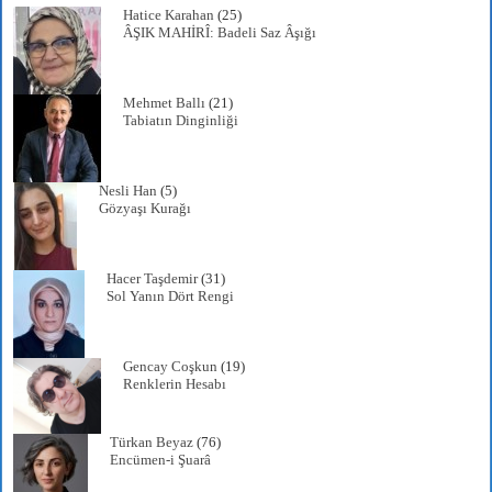
Hatice Karahan
(25)
ÂŞIK MAHİRÎ: Badeli Saz Âşığı
Mehmet Ballı
(21)
Tabiatın Dinginliği
Nesli Han
(5)
Gözyaşı Kurağı
Hacer Taşdemir
(31)
Sol Yanın Dört Rengi
Gencay Coşkun
(19)
Renklerin Hesabı
Türkan Beyaz
(76)
Encümen-i Şuarâ