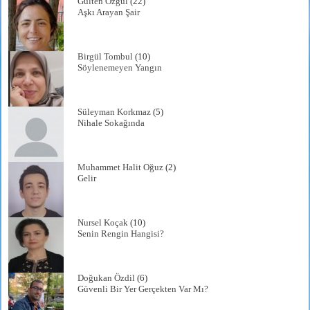
Gülten Özgül
(22)
Aşkı Arayan Şair
Birgül Tombul
(10)
Söylenemeyen Yangın
Süleyman Korkmaz
(5)
Nihale Sokağında
Muhammet Halit Oğuz
(2)
Gelir
Nursel Koçak
(10)
Senin Rengin Hangisi?
Doğukan Özdil
(6)
Güvenli Bir Yer Gerçekten Var Mı?