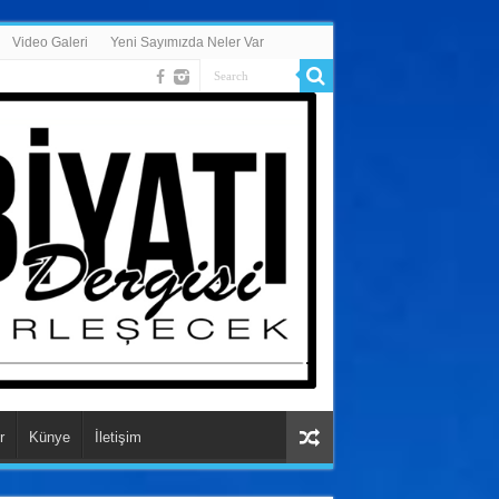
Video Galeri
Yeni Sayımızda Neler Var
r
Künye
İletişim