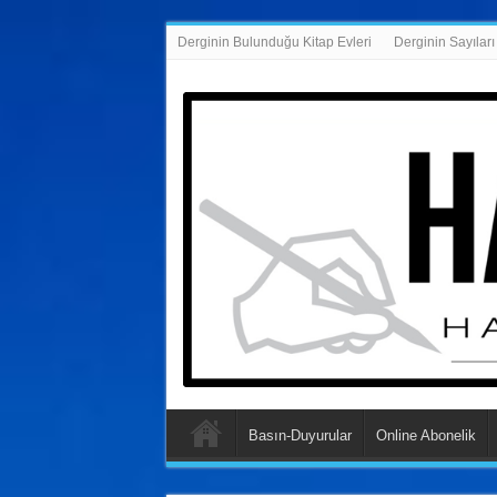
Derginin Bulunduğu Kitap Evleri
Derginin Sayıları
Basın-Duyurular
Online Abonelik