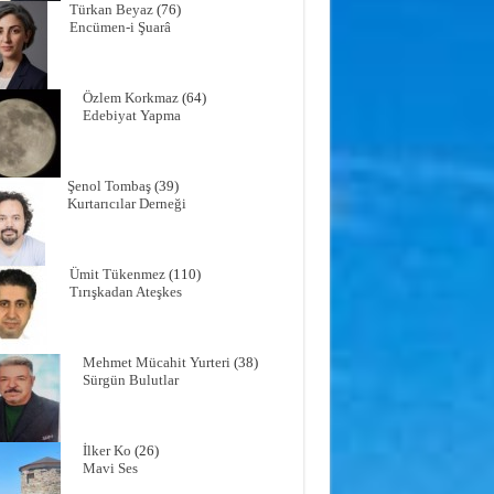
Türkan Beyaz
(76)
Encümen-i Şuarâ
Özlem Korkmaz
(64)
Edebiyat Yapma
Şenol Tombaş
(39)
Kurtarıcılar Derneği
Ümit Tükenmez
(110)
Tırışkadan Ateşkes
Mehmet Mücahit Yurteri
(38)
Sürgün Bulutlar
İlker Ko
(26)
Mavi Ses