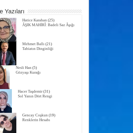
e Yazıları
Hatice Karahan
(25)
ÂŞIK MAHİRÎ: Badeli Saz Âşığı
Mehmet Ballı
(21)
Tabiatın Dinginliği
Nesli Han
(5)
Gözyaşı Kurağı
Hacer Taşdemir
(31)
Sol Yanın Dört Rengi
Gencay Coşkun
(19)
Renklerin Hesabı