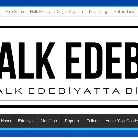
Foto Galeri
Halk Edebiyatı Dergisi Yayınları
Kitap-Dergi
Kültür-Sanat
Haber
Edebiyat
Manifesto
Röportaj
Folklor
Haber-Yazı Gönde