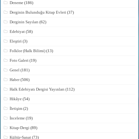
Deneme
(186)
Derginin Bulunduğu Kitap Evleri
(37)
Derginin Sayıları
(62)
Edebiyat
(58)
Eleştiri
(3)
Folklor (Halk Bilimi)
(13)
Foto Galeri
(19)
Genel
(181)
Haber
(506)
Halk Edebiyatı Dergisi Yayınları
(112)
Hikâye
(54)
İletişim
(2)
İnceleme
(19)
Kitap-Dergi
(89)
Kültür-Sanat
(73)