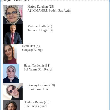
Hatice Karahan
(25)
ÂŞIK MAHİRÎ: Badeli Saz Âşığı
Mehmet Ballı
(21)
Tabiatın Dinginliği
Nesli Han
(5)
Gözyaşı Kurağı
Hacer Taşdemir
(31)
Sol Yanın Dört Rengi
Gencay Coşkun
(19)
Renklerin Hesabı
Türkan Beyaz
(76)
Encümen-i Şuarâ