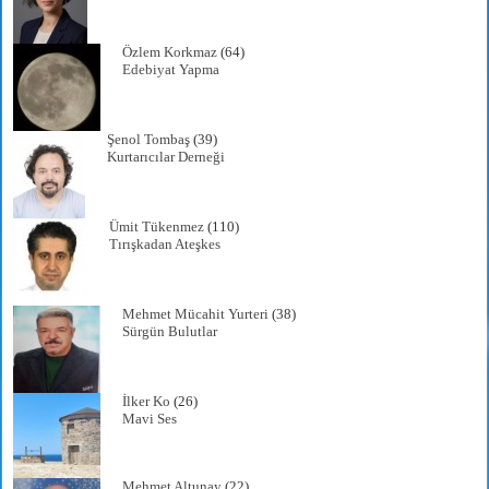
Özlem Korkmaz
(64)
Edebiyat Yapma
Şenol Tombaş
(39)
Kurtarıcılar Derneği
Ümit Tükenmez
(110)
Tırışkadan Ateşkes
Mehmet Mücahit Yurteri
(38)
Sürgün Bulutlar
İlker Ko
(26)
Mavi Ses
Mehmet Altunay
(22)