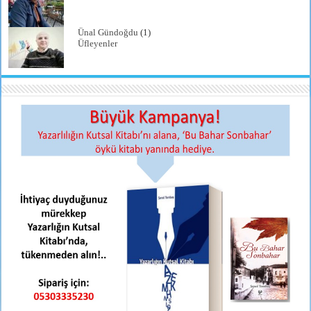
Ünal Gündoğdu
(1)
Üfleyenler