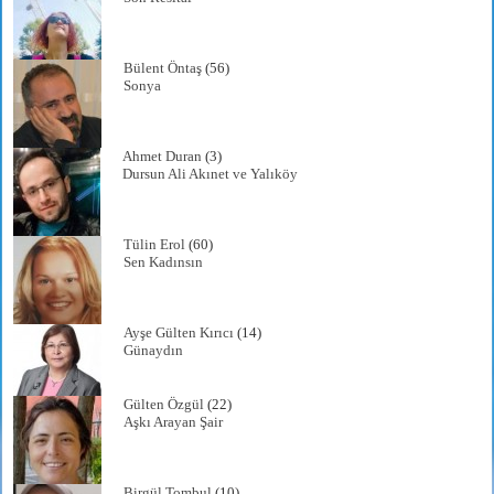
Bülent Öntaş
(56)
Sonya
Ahmet Duran
(3)
Dursun Ali Akınet ve Yalıköy
Tülin Erol
(60)
Sen Kadınsın
Ayşe Gülten Kırıcı
(14)
Günaydın
Gülten Özgül
(22)
Aşkı Arayan Şair
Birgül Tombul
(10)