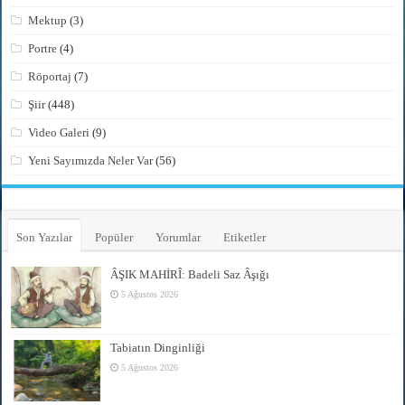
Mektup
(3)
Portre
(4)
Röportaj
(7)
Şiir
(448)
Video Galeri
(9)
Yeni Sayımızda Neler Var
(56)
Son Yazılar
Popüler
Yorumlar
Etiketler
ÂŞIK MAHİRÎ: Badeli Saz Âşığı
5 Ağustos 2026
Tabiatın Dinginliği
5 Ağustos 2026