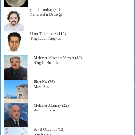
Şenol Tombaş
(39)
Kurtarıcılar Derneği
Ümit Tükenmez
(110)
Tırışkadan Ateşkes
Mehmet Mücahit Yurteri
(38)
Sürgün Bulutlar
İlker Ko
(26)
Mavi Ses
Mehmet Altunay
(22)
Ayrı Duruyor
Sevil Özdemir
(13)
Son Resital