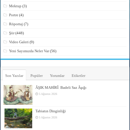
Mektup
(3)
Portre
(4)
Röportaj
(7)
Şiir
(448)
Video Galeri
(9)
Yeni Sayımızda Neler Var
(56)
Son Yazılar
Popüler
Yorumlar
Etiketler
ÂŞIK MAHİRÎ: Badeli Saz Âşığı
5 Ağustos 2026
Tabiatın Dinginliği
5 Ağustos 2026