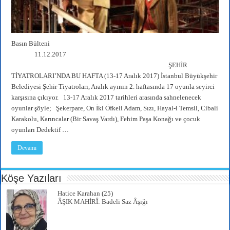
Basın Bülteni
11.12.2017
ŞEHİR
TİYATROLARI’NDA BU HAFTA (13-17 Aralık 2017) İstanbul Büyükşehir
Belediyesi Şehir Tiyatroları, Aralık ayının 2. haftasında 17 oyunla seyirci
karşısına çıkıyor. 13-17 Aralık 2017 tarihleri arasında sahnelenecek
oyunlar şöyle; Şekerpare, On İki Öfkeli Adam, Sızı, Hayal-i Temsil, Cibali
Karakolu, Karıncalar (Bir Savaş Vardı), Fehim Paşa Konağı ve çocuk
oyunları Dedektif …
Devamı
Köşe Yazıları
Hatice Karahan
(25)
ÂŞIK MAHİRÎ: Badeli Saz Âşığı