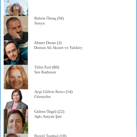
Bülent Öntaş
(56)
Sonya
Ahmet Duran
(3)
Dursun Ali Akınet ve Yalıköy
Tülin Erol
(60)
Sen Kadınsın
Ayşe Gülten Kırıcı
(14)
Günaydın
Gülten Özgül
(22)
Aşkı Arayan Şair
Birgül Tombul
(10)