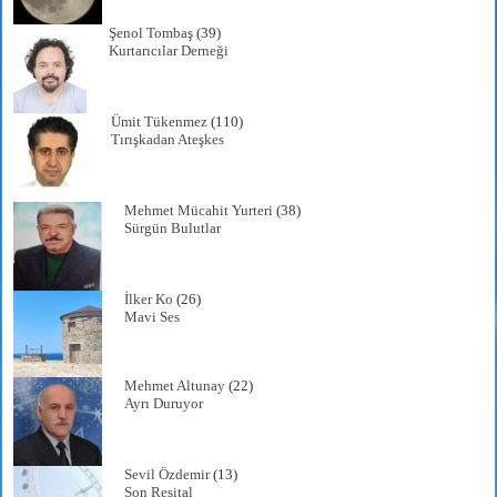
Şenol Tombaş
(39)
Kurtarıcılar Derneği
Ümit Tükenmez
(110)
Tırışkadan Ateşkes
Mehmet Mücahit Yurteri
(38)
Sürgün Bulutlar
İlker Ko
(26)
Mavi Ses
Mehmet Altunay
(22)
Ayrı Duruyor
Sevil Özdemir
(13)
Son Resital