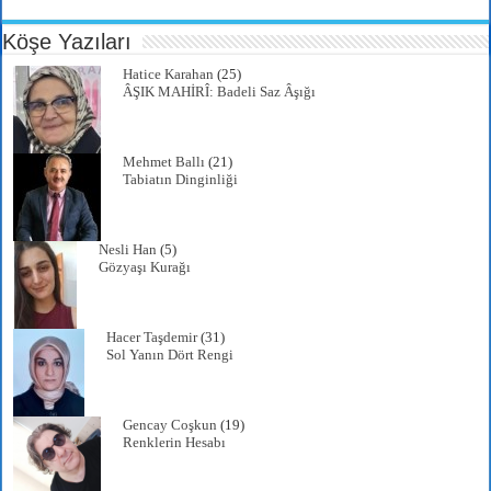
Köşe Yazıları
Hatice Karahan
(25)
ÂŞIK MAHİRÎ: Badeli Saz Âşığı
Mehmet Ballı
(21)
Tabiatın Dinginliği
Nesli Han
(5)
Gözyaşı Kurağı
Hacer Taşdemir
(31)
Sol Yanın Dört Rengi
Gencay Coşkun
(19)
Renklerin Hesabı