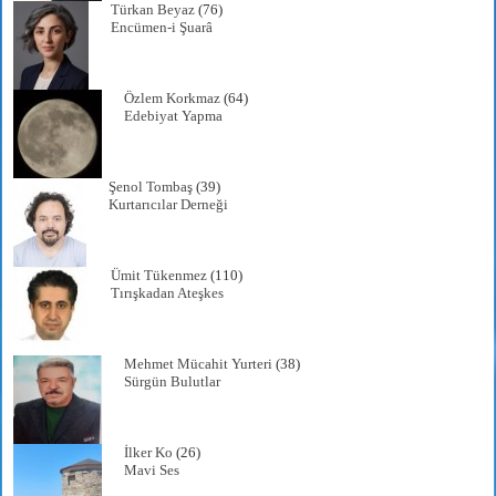
Türkan Beyaz
(76)
Encümen-i Şuarâ
Özlem Korkmaz
(64)
Edebiyat Yapma
Şenol Tombaş
(39)
Kurtarıcılar Derneği
Ümit Tükenmez
(110)
Tırışkadan Ateşkes
Mehmet Mücahit Yurteri
(38)
Sürgün Bulutlar
İlker Ko
(26)
Mavi Ses