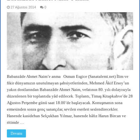
27 Ağustos 2014
0
Babanzâde Ahmet Naim’e anma Osman Esgice (Sanatalemi.net) İlim ve
fikir dünyamızın unutulmayan şahsiyetlerinden, Mehmed Âkif Ersoy’un
yakın dostlarından Babanzâde Ahmet Naim, vefatının 80. yılı dolayısıyla
düzenlenen bir toplantıda yâd edilecek. Toplantı, Timaş Kitapkahve’de 28
Ağustos Perşembe günü saat 18.00’de başlayacak. Konuşmanın sona
ermesinden sonra genç sanatçılar, sevilen eserleri seslendirecekler.
Hanende kasidehan Selçukhan Yılmaz, hanende hâfız Harun Bircan ve
ritimde …
Devamı