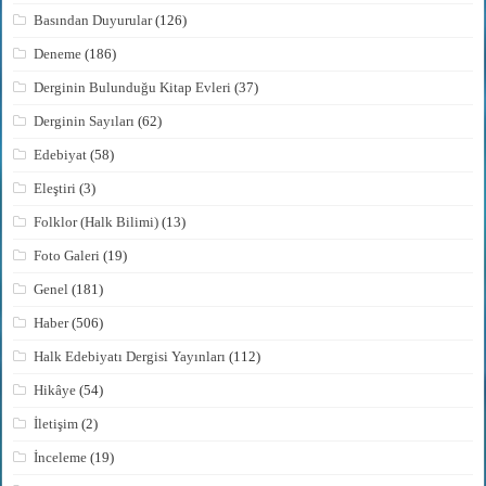
Basından Duyurular
(126)
Deneme
(186)
Derginin Bulunduğu Kitap Evleri
(37)
Derginin Sayıları
(62)
Edebiyat
(58)
Eleştiri
(3)
Folklor (Halk Bilimi)
(13)
Foto Galeri
(19)
Genel
(181)
Haber
(506)
Halk Edebiyatı Dergisi Yayınları
(112)
Hikâye
(54)
İletişim
(2)
İnceleme
(19)