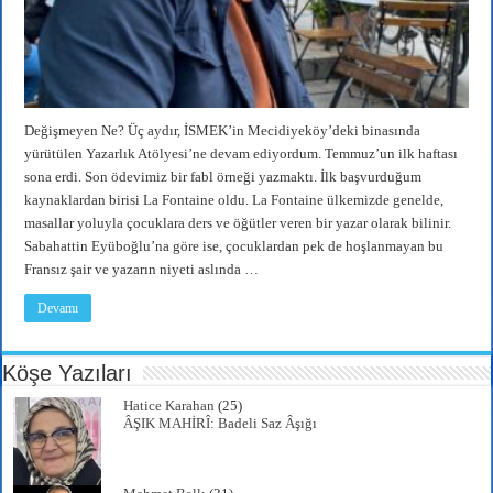
Değişmeyen Ne? Üç aydır, İSMEK’in Mecidiyeköy’deki binasında
yürütülen Yazarlık Atölyesi’ne devam ediyordum. Temmuz’un ilk haftası
sona erdi. Son ödevimiz bir fabl örneği yazmaktı. İlk başvurduğum
kaynaklardan birisi La Fontaine oldu. La Fontaine ülkemizde genelde,
masallar yoluyla çocuklara ders ve öğütler veren bir yazar olarak bilinir.
Sabahattin Eyüboğlu’na göre ise, çocuklardan pek de hoşlanmayan bu
Fransız şair ve yazarın niyeti aslında …
Devamı
Köşe Yazıları
Hatice Karahan
(25)
ÂŞIK MAHİRÎ: Badeli Saz Âşığı