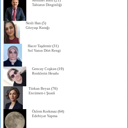
Mehmet Ballı
(21)
Tabiatın Dinginliği
Nesli Han
(5)
Gözyaşı Kurağı
Hacer Taşdemir
(31)
Sol Yanın Dört Rengi
Gencay Coşkun
(19)
Renklerin Hesabı
Türkan Beyaz
(76)
Encümen-i Şuarâ
Özlem Korkmaz
(64)
Edebiyat Yapma