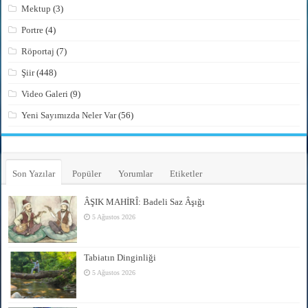
Mektup
(3)
Portre
(4)
Röportaj
(7)
Şiir
(448)
Video Galeri
(9)
Yeni Sayımızda Neler Var
(56)
Son Yazılar
Popüler
Yorumlar
Etiketler
ÂŞIK MAHİRÎ: Badeli Saz Âşığı
5 Ağustos 2026
Tabiatın Dinginliği
5 Ağustos 2026