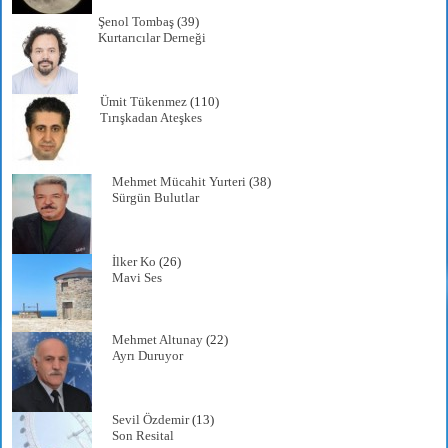
Şenol Tombaş
(39)
Kurtarıcılar Derneği
Ümit Tükenmez
(110)
Tırışkadan Ateşkes
Mehmet Mücahit Yurteri
(38)
Sürgün Bulutlar
İlker Ko
(26)
Mavi Ses
Mehmet Altunay
(22)
Ayrı Duruyor
Sevil Özdemir
(13)
Son Resital