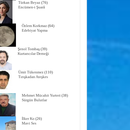
Türkan Beyaz
(76)
Encümen-i Şuarâ
Özlem Korkmaz
(64)
Edebiyat Yapma
Şenol Tombaş
(39)
Kurtarıcılar Derneği
Ümit Tükenmez
(110)
Tırışkadan Ateşkes
Mehmet Mücahit Yurteri
(38)
Sürgün Bulutlar
İlker Ko
(26)
Mavi Ses