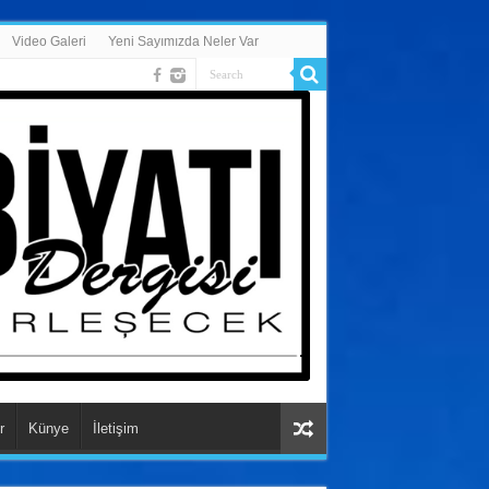
Video Galeri
Yeni Sayımızda Neler Var
r
Künye
İletişim