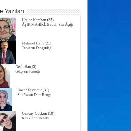
e Yazıları
Hatice Karahan
(25)
ÂŞIK MAHİRÎ: Badeli Saz Âşığı
Mehmet Ballı
(21)
Tabiatın Dinginliği
Nesli Han
(5)
Gözyaşı Kurağı
Hacer Taşdemir
(31)
Sol Yanın Dört Rengi
Gencay Coşkun
(19)
Renklerin Hesabı