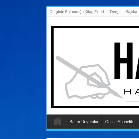
Derginin Bulunduğu Kitap Evleri
Derginin Sayıları
Basın-Duyurular
Online Abonelik