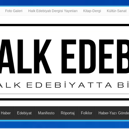
Foto Galeri
Halk Edebiyatı Dergisi Yayınları
Kitap-Dergi
Kültür-Sanat
Haber
Edebiyat
Manifesto
Röportaj
Folklor
Haber-Yazı Gönde