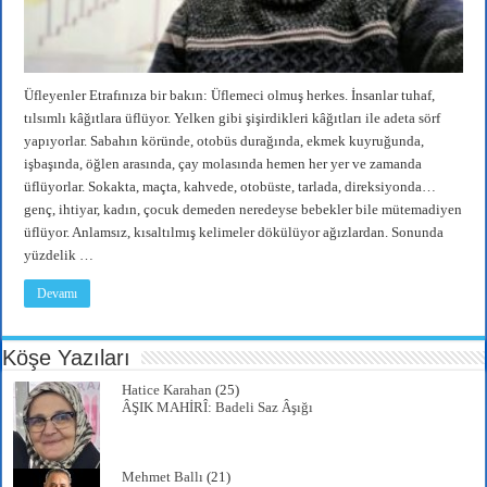
Üfleyenler Etrafınıza bir bakın: Üflemeci olmuş herkes. İnsanlar tuhaf,
tılsımlı kâğıtlara üflüyor. Yelken gibi şişirdikleri kâğıtları ile adeta sörf
yapıyorlar. Sabahın köründe, otobüs durağında, ekmek kuyruğunda,
işbaşında, öğlen arasında, çay molasında hemen her yer ve zamanda
üflüyorlar. Sokakta, maçta, kahvede, otobüste, tarlada, direksiyonda…
genç, ihtiyar, kadın, çocuk demeden neredeyse bebekler bile mütemadiyen
üflüyor. Anlamsız, kısaltılmış kelimeler dökülüyor ağızlardan. Sonunda
yüzdelik …
Devamı
Köşe Yazıları
Hatice Karahan
(25)
ÂŞIK MAHİRÎ: Badeli Saz Âşığı
Mehmet Ballı
(21)