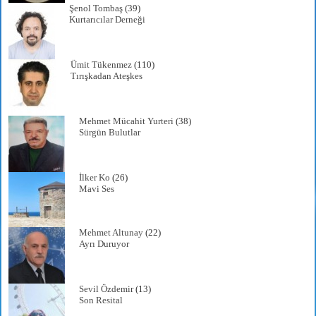
Şenol Tombaş
(39)
Kurtarıcılar Derneği
Ümit Tükenmez
(110)
Tırışkadan Ateşkes
Mehmet Mücahit Yurteri
(38)
Sürgün Bulutlar
İlker Ko
(26)
Mavi Ses
Mehmet Altunay
(22)
Ayrı Duruyor
Sevil Özdemir
(13)
Son Resital