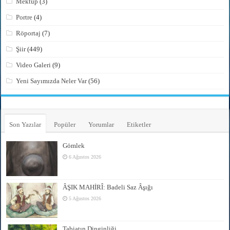
Mektup
(3)
Portre
(4)
Röportaj
(7)
Şiir
(449)
Video Galeri
(9)
Yeni Sayımızda Neler Var
(56)
Son Yazılar
Popüler
Yorumlar
Etiketler
Gömlek
6 Ağustos 2026
ÂŞIK MAHİRÎ: Badeli Saz Âşığı
5 Ağustos 2026
Tabiatın Dinginliği