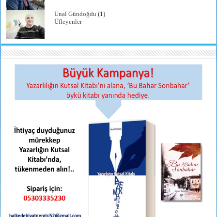
Ünal Gündoğdu
(1)
Üfleyenler