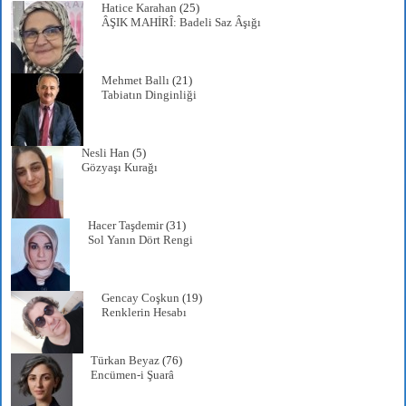
Hatice Karahan
(25)
ÂŞIK MAHİRÎ: Badeli Saz Âşığı
Mehmet Ballı
(21)
Tabiatın Dinginliği
Nesli Han
(5)
Gözyaşı Kurağı
Hacer Taşdemir
(31)
Sol Yanın Dört Rengi
Gencay Coşkun
(19)
Renklerin Hesabı
Türkan Beyaz
(76)
Encümen-i Şuarâ