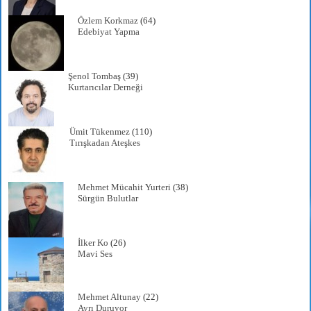
Özlem Korkmaz
(64)
Edebiyat Yapma
Şenol Tombaş
(39)
Kurtarıcılar Derneği
Ümit Tükenmez
(110)
Tırışkadan Ateşkes
Mehmet Mücahit Yurteri
(38)
Sürgün Bulutlar
İlker Ko
(26)
Mavi Ses
Mehmet Altunay
(22)
Ayrı Duruyor