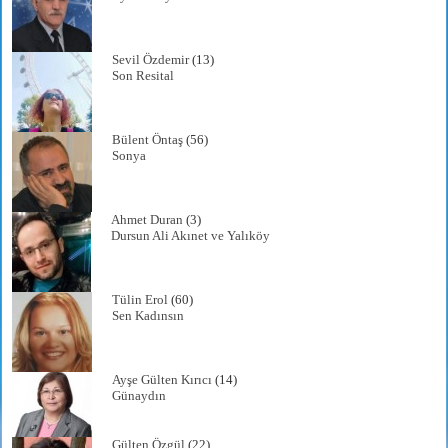
Sevil Özdemir
(13)
Son Resital
Bülent Öntaş
(56)
Sonya
Ahmet Duran
(3)
Dursun Ali Akınet ve Yalıköy
Tülin Erol
(60)
Sen Kadınsın
Ayşe Gülten Kırıcı
(14)
Günaydın
Gülten Özgül
(22)